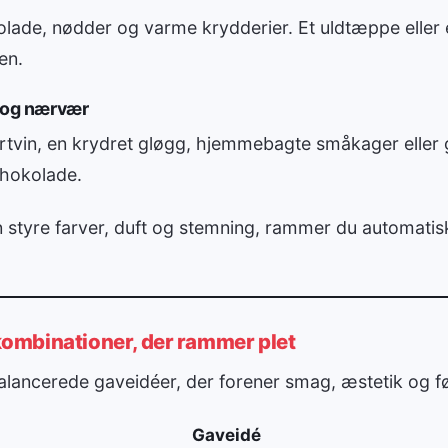
ade, nødder og varme krydderier. Et uldtæppe eller e
en.
e og nærvær
ertvin, en krydret gløgg, hjemmebagte småkager elle
chokolade.
n styre farver, duft og stemning, rammer du automatis
l kombinationer, der rammer plet
alancerede gaveidéer, der forener smag, æstetik og fø
Gaveidé