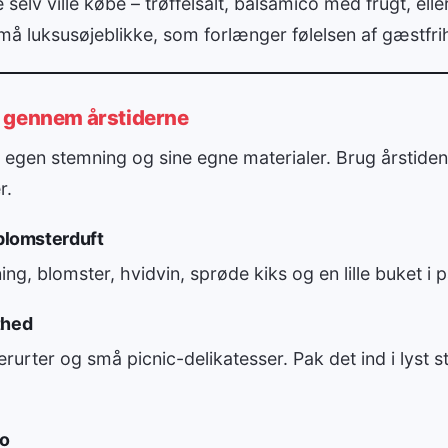
selv ville købe – trøffelsalt, balsamico med frugt, eller
små luksusøjeblikke, som forlænger følelsen af gæstfri
r gennem årstiderne
egen stemning og sine egne materialer. Brug årstiden
r.
 blomsterduft
g, blomster, hvidvin, sprøde kiks og en lille buket i p
thed
erurter og små picnic-delikatesser. Pak det ind i lyst 
ro