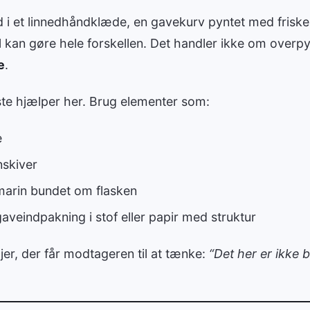
d i et linnedhåndklæde, en gavekurv pyntet med friske g
 kan gøre hele forskellen. Det handler ikke om overp
e
.
ste hjælper her. Brug elementer som:
e
nskiver
osmarin bundet om flasken
veindpakning i stof eller papir med struktur
jer, der får modtageren til at tænke:
“Det her er ikke 