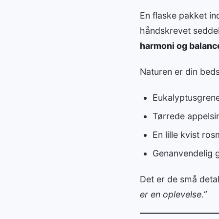
En flaske pakket in
håndskrevet seddel
harmoni og balanc
Naturen er din bed
Eukalyptusgren
Tørrede appelsi
En lille kvist r
Genanvendelig ga
Det er de små detal
er en oplevelse.”