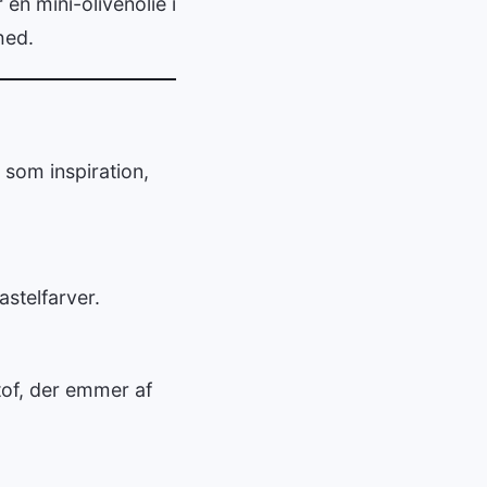
 en mini-olivenolie i
hed.
 som inspiration,
astelfarver.
stof, der emmer af