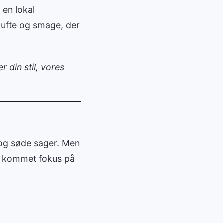
 en lokal
dufte og smage, der
r din stil, vores
t og søde sager. Men
er kommet fokus på