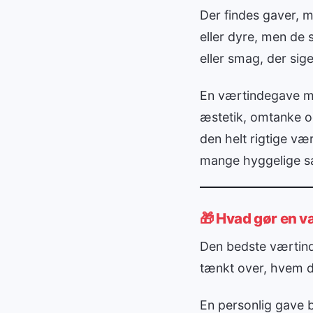
Der findes gaver, 
eller dyre, men de
eller smag, der sige
En værtindegave med
æstetik, omtanke og
den helt rigtige væ
mange hyggelige 
🎁 Hvad gør en 
Den bedste værtind
tænkt over, hvem du
En personlig gave 