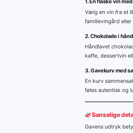
1. En flaske vin med
Vælg en vin fra et l
familievingård elle
2. Chokolade i hånd
Håndlavet chokolad
kaffe, dessertvin el
3. Gavekurv med s
En kurv sammensat 
føles autentisk og 
🌿 Sanselige deta
Gavens udtryk bety