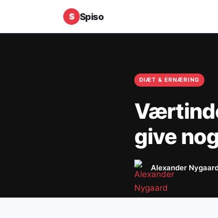
Spiso
DIÆT & ERNÆRING
Værtinde
give nog
Alexander Nygaar