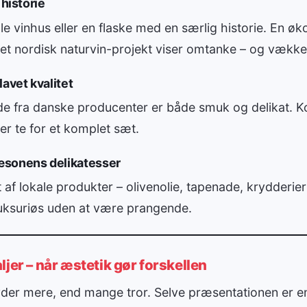
 historie
ille vinhus eller en flaske med en særlig historie. En øk
r et nordisk naturvin-projekt viser omtanke – og vække
lavet kvalitet
e fra danske producenter er både smuk og delikat. 
ler te for et komplet sæt.
æsonens delikatesser
af lokale produkter – olivenolie, tapenade, krydderi
luksuriøs uden at være prangende.
ljer – når æstetik gør forskellen
der mere, end mange tror. Selve præsentationen er en