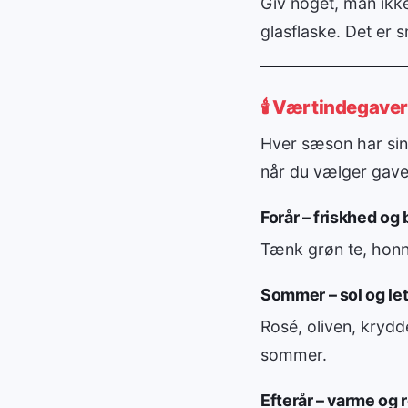
Giv noget, man ikke 
glasflaske. Det er 
🕯️ Værtindegave
Hver sæson har sin 
når du vælger gave
Forår – friskhed og
Tænk grøn te, honnin
Sommer – sol og le
Rosé, oliven, krydd
sommer.
Efterår – varme og 