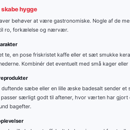
l skabe hygge
gaver behøver at være gastronomiske. Nogle af de me
il ro, forkælelse og nærvær.
karakter
 te, en pose friskristet kaffe eller et sæt smukke ke
ånederne. Kombinér det eventuelt med små kager eller
æreprodukter
n duftende sæbe eller en lille æske badesalt sender et
 passer særligt godt til aftener, hvor værten har gjort
tund bagefter.
oplevelser