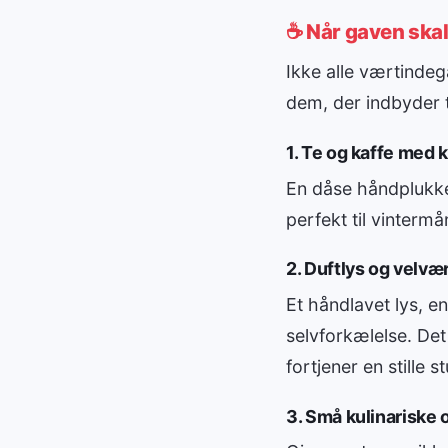
☕ Når gaven ska
Ikke alle værtinde
dem, der indbyder t
1. Te og kaffe med 
En dåse håndplukket
perfekt til vinterm
2. Duftlys og velv
Et håndlavet lys, e
selvforkælelse. Det
fortjener en stille s
3. Små kulinariske 