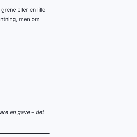
rene eller en lille
yntning, men om
bare en gave – det