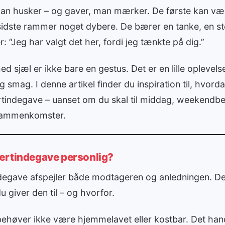
man husker – og gaver, man mærker. De første kan være
 sidste rammer noget dybere. De bærer en tanke, en st
r: “Jeg har valgt det her, fordi jeg tænkte på dig.”
 sjæl er ikke bare en gestus. Det er en lille oplevelse
 smag. I denne artikel finder du inspiration til, hvor
rtindegave – uanset om du skal til middag, weekendbes
sammenkomster.
værtindegave personlig?
egave afspejler både modtageren og anledningen. Den
 giver den til – og hvorfor.
behøver ikke være hjemmelavet eller kostbar. Det ha