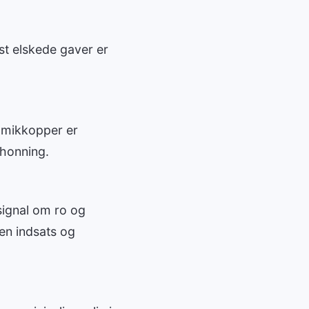
st elskede gaver er
ramikkopper er
 honning.
 signal om ro og
 en indsats og