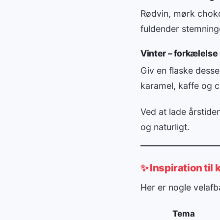
Rødvin, mørk chokol
fuldender stemning
Vinter – forkælels
Giv en flaske dess
karamel, kaffe og 
Ved at lade årstide
og naturligt.
✨ Inspiration ti
Her er nogle velafb
Tema