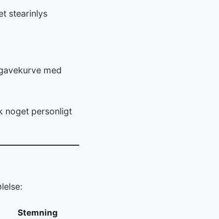
t stearinlys
r gavekurve med
k noget personligt
lelse:
Stemning