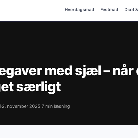
Hverdagsmad
Festmad
Diæt 
gaver med sjæl – når d
et særligt
d
2. november 2025
7 min læsning
·
·