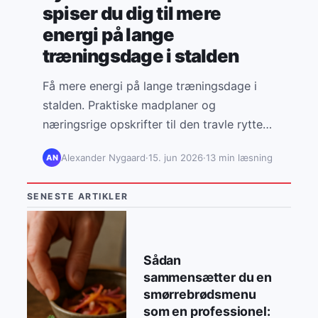
spiser du dig til mere
energi på lange
træningsdage i stalden
Få mere energi på lange træningsdage i
stalden. Praktiske madplaner og
næringsrige opskrifter til den travle rytter
– hurtig madlavning, der holder dig stærk.
Alexander Nygaard
·
15. jun 2026
·
13 min læsning
AN
SENESTE ARTIKLER
Sådan
sammensætter du en
smørrebrødsmenu
som en professionel: