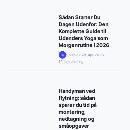
Sådan Starter Du
Dagen Udenfor: Den
Komplette Guide til
Udendørs Yoga som
Morgenrutine i 2026
Spiso.dk
·
28. apr 2026
·
S
10 min læsning
Handyman ved
flytning: sådan
sparer du tid på
montering,
nedtagning og
småopgaver