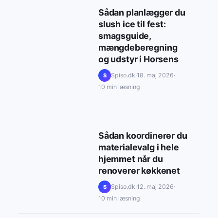
Sådan planlægger du
slush ice til fest:
smagsguide,
mængdeberegning
og udstyr i Horsens
Spiso.dk
·
18. maj 2026
·
S
10 min læsning
Sådan koordinerer du
materialevalg i hele
hjemmet når du
renoverer køkkenet
Spiso.dk
·
12. maj 2026
·
S
10 min læsning