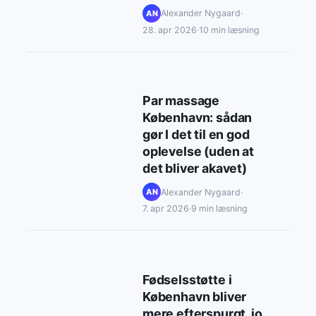
Alexander Nygaard
·
AN
28. apr 2026
·
10 min læsning
Par massage
København: sådan
gør I det til en god
oplevelse (uden at
det bliver akavet)
Alexander Nygaard
·
AN
7. apr 2026
·
9 min læsning
Fødselsstøtte i
København bliver
mere efterspurgt, jo