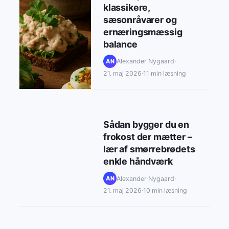
klassikere,
sæsonråvarer og
ernæringsmæssig
balance
Alexander Nygaard
·
AN
21. maj 2026
·
11 min læsning
Sådan bygger du en
frokost der mætter –
lær af smørrebrødets
enkle håndværk
Alexander Nygaard
·
AN
21. maj 2026
·
10 min læsning