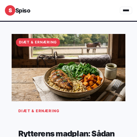
Spiso
DIÆT & ERNÆRING
DIÆT & ERNÆRING
Rytterens madplan: Sådan