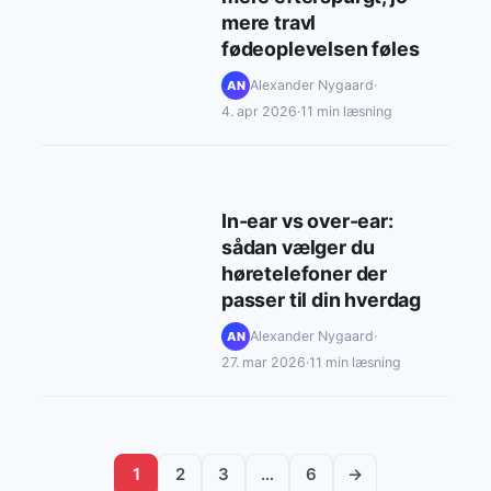
mere travl
fødeoplevelsen føles
Alexander Nygaard
·
AN
4. apr 2026
·
11 min læsning
In-ear vs over-ear:
sådan vælger du
høretelefoner der
passer til din hverdag
Alexander Nygaard
·
AN
27. mar 2026
·
11 min læsning
1
2
3
…
6
→